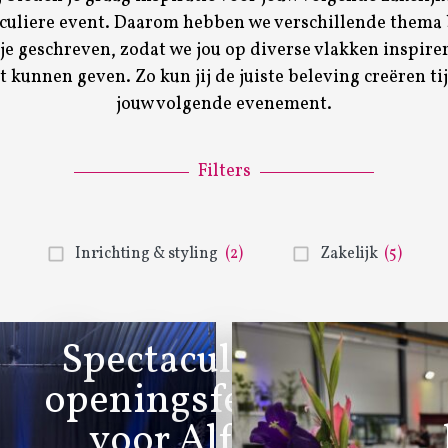
iculiere event. Daarom hebben we verschillende thema 
je geschreven, zodat we jou op diverse vlakken inspir
t kunnen geven. Zo kun jij de juiste beleving creëren ti
jouw volgende evenement.
Filters
Inrichting & styling
(2)
Zakelijk
(5)
Spectaculair
openingsfeest
voor Alfa