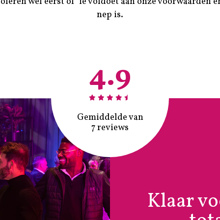
oleren wel eerst of ’ie voldoet aan onze voorwaarden e
nep is.
4.9
Gemiddelde van
7 reviews
Klaar v