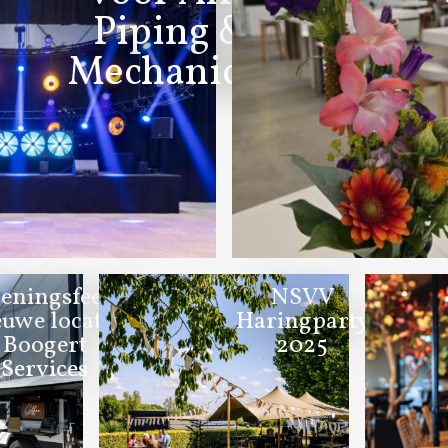
Piping &
Mechanical
eningsfeest
NSVV
euwe locatie
Haringparty
Boogert
2025
Services