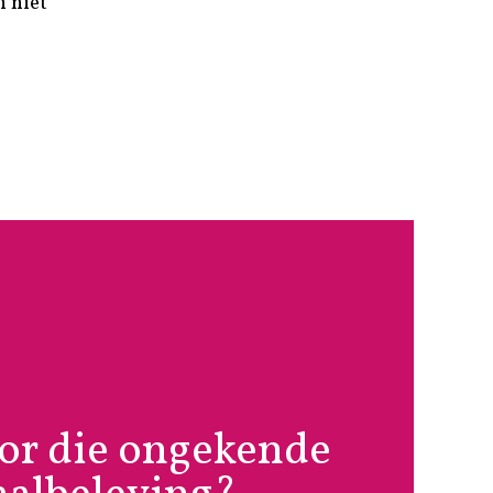
n niet
oor die ongekende