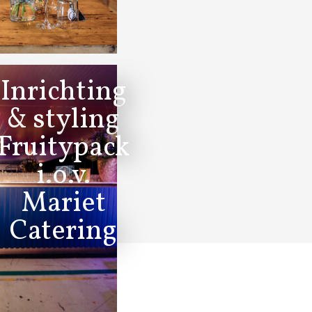
Inrichting
& styling
Fruitypack
i.o.v.
Mariet
Catering