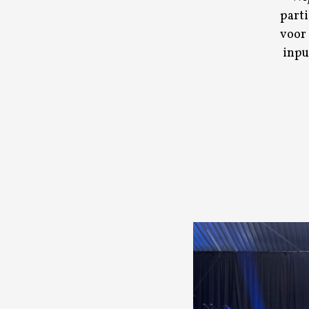
part
voor 
inpu