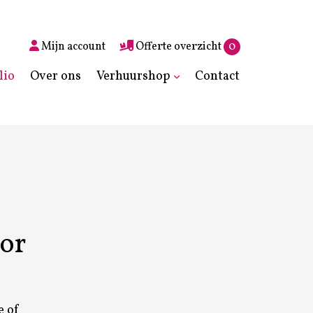
Mijn account
Offerte overzicht
0
lio
Over ons
Verhuurshop
Contact
oor
e of