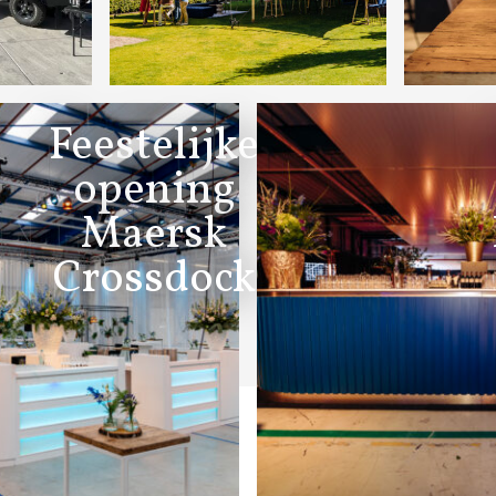
Feestelijke
opening
Maersk
Crossdock