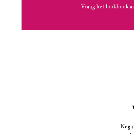
Vraag het lookbook a
Negat