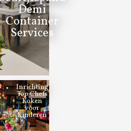
Demi
Container
Services
Inrichting
Top Chefs
Koken
voor
Kinderen