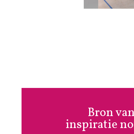
Bron va
inspiratie n