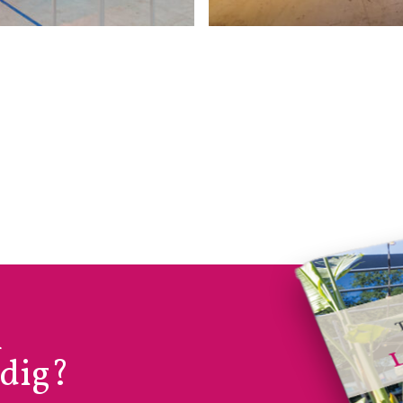
n
odig?