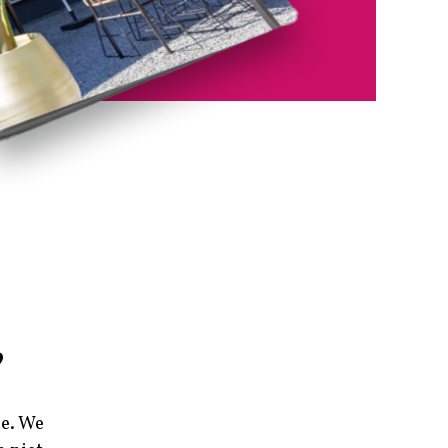
?
ne. We