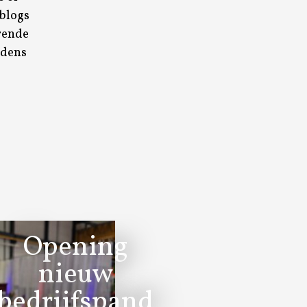
blogs
erende
jdens
Opening
nieuw
bedrijfspand