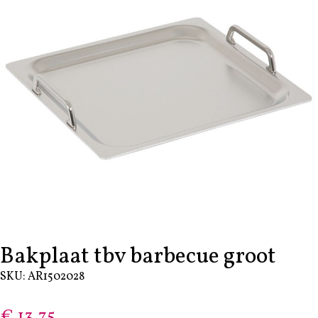
Bakplaat tbv barbecue groot
SKU: AR1502028
€
13,75