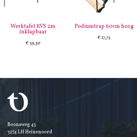
Werktafel RVS 2m
Podiumtrap 60cm hoog
inklapbaar
€
17,75
€
39,50
Boonsweg 43
3274 LH Heinenoord