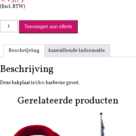
(Excl. BTW)
Bakplaat tbv barbecue groot aantal
Toevoegen aan offerte
Beschrijving
Aanvullende informatie
Beschrijving
Deze bakplaat is t.b.v. barbecue groot.
Gerelateerde producten