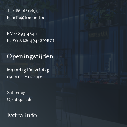
T.
0186-660695
E.
info@timeout.nl
KVK: 89314840
BTW: NL864944810B01
Openingstijden
Maandag t/m vrijdag:
09.00 – 17.00 uur
Zaterdag:
Op afspraak
Extra info