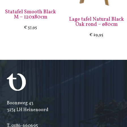
Statafel Smooth Black
M – 120x80cm
Lage tafel Natural Black
Oak rond – ø80cm
€
37,95
€
29,95
Boonsweg 43
3274 LH Heinenoord
T.
0186-660695