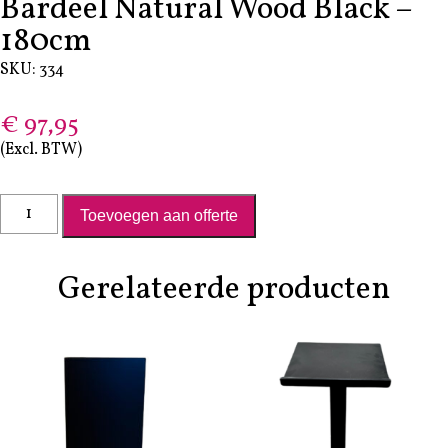
Bardeel Natural Wood Black –
180cm
SKU: 334
€
97,95
(Excl. BTW)
Bardeel Natural Wood Black - 180cm aantal
Toevoegen aan offerte
Gerelateerde producten