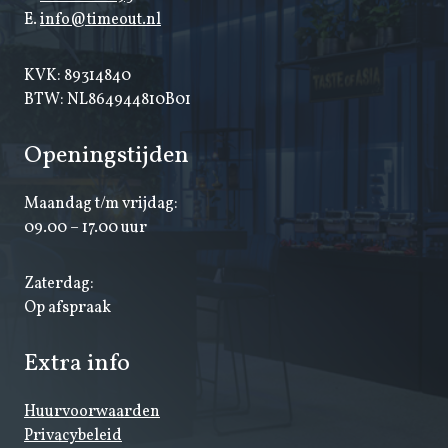
E.
info@timeout.nl
KVK: 89314840
BTW: NL864944810B01
Openingstijden
Maandag t/m vrijdag:
09.00 – 17.00 uur
Zaterdag:
Op afspraak
Extra info
Huurvoorwaarden
Privacybeleid