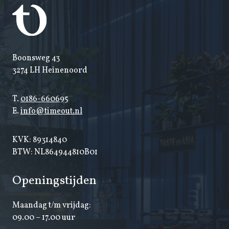
Boonsweg 43
3274 LH Heinenoord
T.
0186-660695
E.
info@timeout.nl
KVK: 89314840
BTW: NL864944810B01
Openingstijden
Maandag t/m vrijdag:
09.00 – 17.00 uur