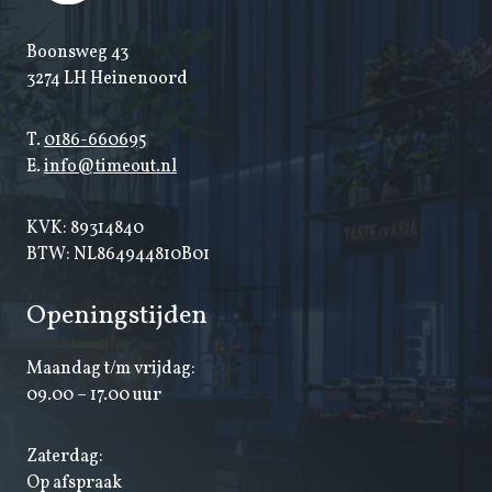
Boonsweg 43
3274 LH Heinenoord
T.
0186-660695
E.
info@timeout.nl
KVK: 89314840
BTW: NL864944810B01
Openingstijden
Maandag t/m vrijdag:
09.00 – 17.00 uur
Zaterdag:
Op afspraak