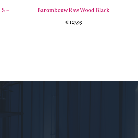
 S –
Barombouw Raw Wood Black
€
127,95