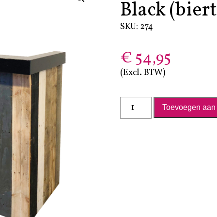
Black (bie
SKU: 274
€
54,95
(Excl. BTW)
Buffet ombouw RAW Wood Black (biertap) - 180x120x70cm aantal
Toevoegen aan 