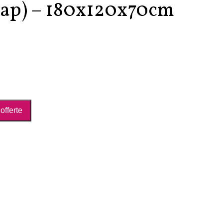
rtap) – 180x120x70cm
offerte