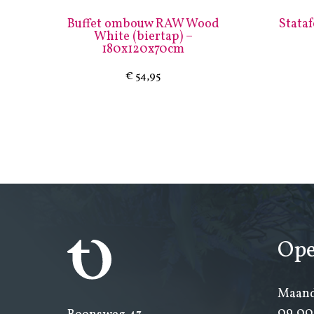
Buffet ombouw RAW Wood
Stata
White (biertap) –
180x120x70cm
€
54,95
Ope
Maand
09.00 