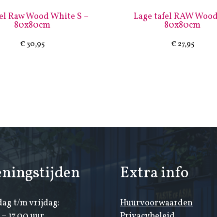
fel Raw Wood White S –
Lage tafel RAW Wood
80x80cm
80x80cm
€
30,95
€
27,95
ningstijden
Extra info
ag t/m vrijdag:
Huurvoorwaarden
– 17.00 uur
Privacybeleid