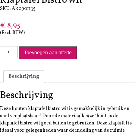
Klaptafel Bistro wit
SKU: AR0901135
€
8,95
(Excl. BTW)
Klaptafel Bistro wit aantal
Toevoegen aan offerte
Beschrijving
Beschrijving
Deze houten klaptafel bistro wit is gemakkelijk in gebruik en
snel verplaatsbaar! Door de materiaalkeuze ‘hout’ is de
klaptafel bistro wit goed buiten te gebruiken. Deze klaptafel is
ideaal voor gelegenheden waar de indeling van de ruimte