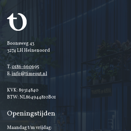
Boonsweg 43
3274 LH Heinenoord
T.
0186-660695
E.
info@timeout.nl
KVK: 89314840
BTW: NL864944810B01
Openingstijden
Maandag t/m vrijdag: