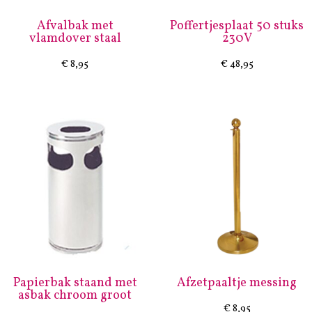
Afvalbak met
Poffertjesplaat 50 stuks
vlamdover staal
230V
€
8,95
€
48,95
Papierbak staand met
Afzetpaaltje messing
asbak chroom groot
€
8,95