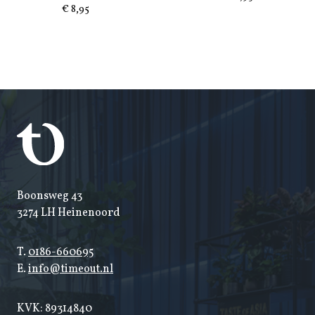
€
8,95
Boonsweg 43
3274 LH Heinenoord
T.
0186-660695
E.
info@timeout.nl
KVK: 89314840