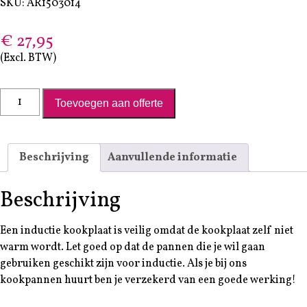
SKU: AR1503014
€
27,95
(Excl. BTW)
Kookplaat inductie professioneel aantal
Toevoegen aan offerte
Beschrijving
Aanvullende informatie
Beschrijving
Een inductie kookplaat is veilig omdat de kookplaat zelf niet
warm wordt. Let goed op dat de pannen die je wil gaan
gebruiken geschikt zijn voor inductie. Als je bij ons
kookpannen huurt ben je verzekerd van een goede werking!