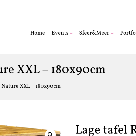
Home
Events
Sfeer&Meer
Portfo
ure XXL – 180x90cm
W Nature XXL – 180x90cm
Lage tafel