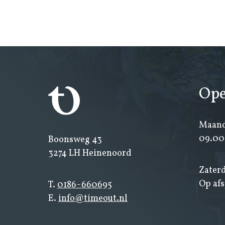
Ope
Maand
09.00 
Boonsweg 43
3274 LH Heinenoord
Zaterd
Op af
T.
0186-660695
E.
info@timeout.nl