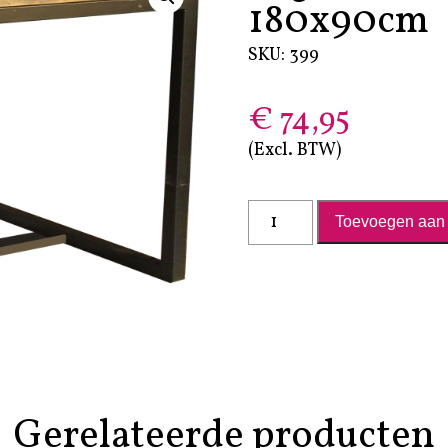
180x90cm
SKU: 399
€
74,95
(Excl. BTW)
Lage tafel RAW Nature XXL - 180x90cm aantal
Toevoegen aan 
Gerelateerde producten