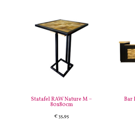
Statafel RAW Nature M –
Bar
80x80cm
€
35,95