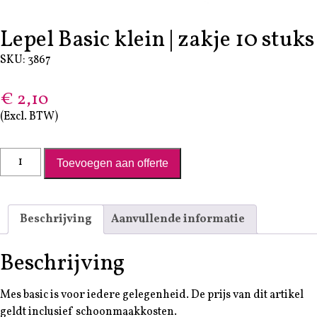
Lepel Basic klein | zakje 10 stuks
SKU: 3867
€
2,10
(Excl. BTW)
Lepel Basic klein | zakje 10 stuks aantal
Toevoegen aan offerte
Beschrijving
Aanvullende informatie
Beschrijving
Mes basic is voor iedere gelegenheid. De prijs van dit artikel
geldt inclusief schoonmaakkosten.