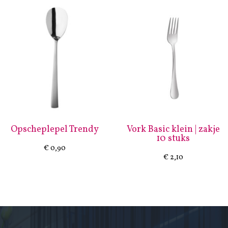
Opscheplepel Trendy
Vork Basic klein | zakje
10 stuks
€
0,90
€
2,10