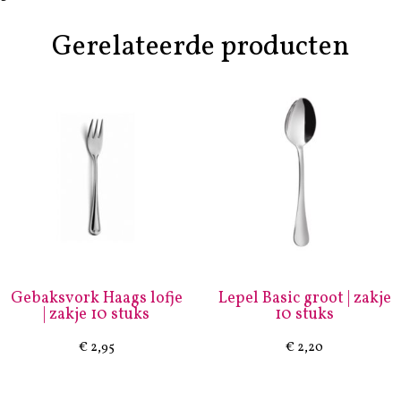
Gerelateerde producten
Gebaksvork Haags lofje
Lepel Basic groot | zakje
| zakje 10 stuks
10 stuks
€
2,95
€
2,20