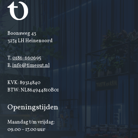
Boonsweg 43
3274 LH Heinenoord
T.
0186-660695
E.
info@timeout.nl
KVK: 89314840
BTW: NL864944810B01
Openingstijden
Maandag t/m vrijdag:
09.00 – 17.00 uur