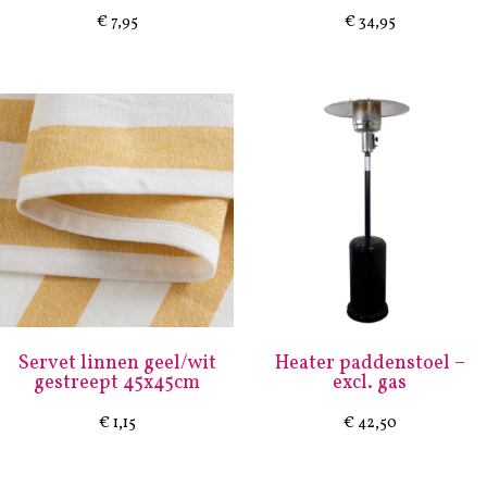
€
7,95
€
34,95
Servet linnen geel/wit
Heater paddenstoel –
gestreept 45x45cm
excl. gas
€
1,15
€
42,50