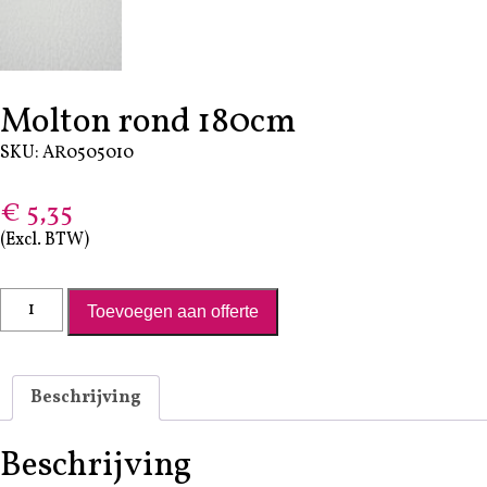
Molton rond 180cm
SKU: AR0505010
€
5,35
(Excl. BTW)
Molton rond 180cm aantal
Toevoegen aan offerte
Beschrijving
Beschrijving