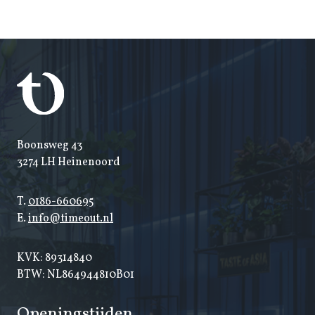
Boonsweg 43
3274 LH Heinenoord
T.
0186-660695
E.
info@timeout.nl
KVK: 89314840
BTW: NL864944810B01
Openingstijden