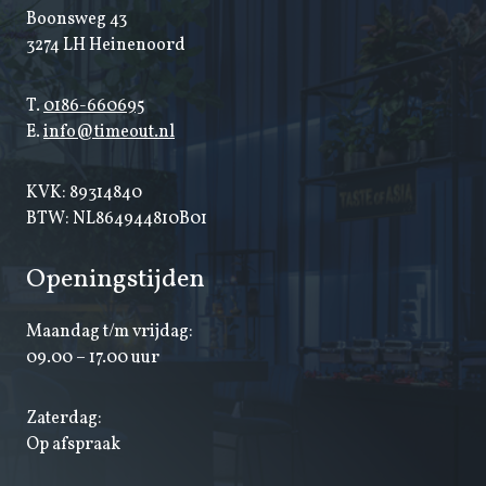
Boonsweg 43
3274 LH Heinenoord
T.
0186-660695
E.
info@timeout.nl
KVK: 89314840
BTW: NL864944810B01
Openingstijden
Maandag t/m vrijdag:
09.00 – 17.00 uur
Zaterdag:
Op afspraak