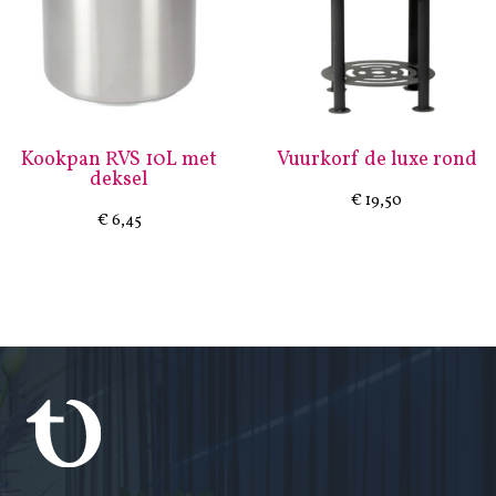
Kookpan RVS 10L met
Vuurkorf de luxe rond
deksel
€
19,50
€
6,45