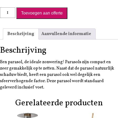
Parasol incl. voet beige 3x3m aantal
Toevoegen aan offerte
Beschrijving
Aanvullende informatie
Beschrijving
Een parasol, de ideale zonwering! Parasols zijn compact en
zeer gemakkelijk op te zetten. Naast dat de parasol natuurlijk
schaduw biedt, heeft een parasol ook wel degelijk een
sfeerverhogende factor. Deze parasol wordt standaard
geleverd inclusief voet.
Gerelateerde producten