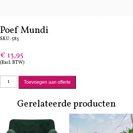
Poef Mundi
SKU: 583
€
13,95
(Excl. BTW)
Poef Mundi aantal
Toevoegen aan offerte
Gerelateerde producten