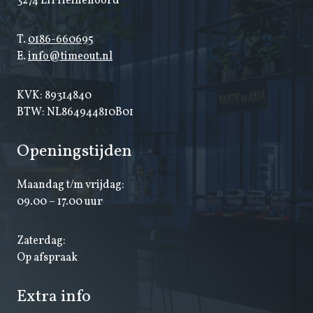
3274 LH Heinenoord
T.
0186-660695
E.
info@timeout.nl
KVK: 89314840
BTW: NL864944810B01
Openingstijden
Maandag t/m vrijdag:
09.00 – 17.00 uur
Zaterdag:
Op afspraak
Extra info