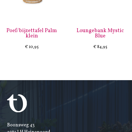
Poef/bijzettafel Palm
Loungebank Mystic
klein
Blue
€
10,95
€
84,95
Boonsweg 43