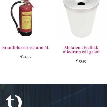
Brandblusser schuim 6L
Metalen afvalbak
oliedrum wit groot
€
14,95
€
13,95