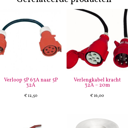
Verloop 5P 63A naar 5P
Verlengkabel kracht
32A
32A – 20m
€
12,50
€
16,00