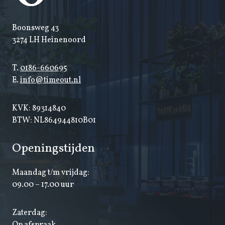
Boonsweg 43
3274 LH Heinenoord
T.
0186-660695
E.
info@timeout.nl
KVK: 89314840
BTW: NL864944810B01
Openingstijden
Maandag t/m vrijdag:
09.00 – 17.00 uur
Zaterdag:
Op afspraak