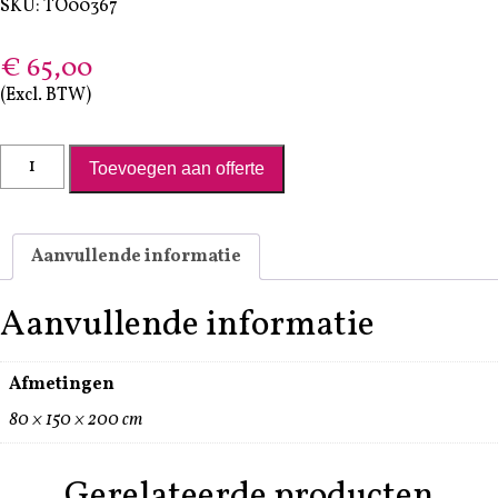
SKU: TO00367
€
65,00
(Excl. BTW)
Rad van Fortuin aantal
Toevoegen aan offerte
Aanvullende informatie
Aanvullende informatie
Afmetingen
80 × 150 × 200 cm
Gerelateerde producten