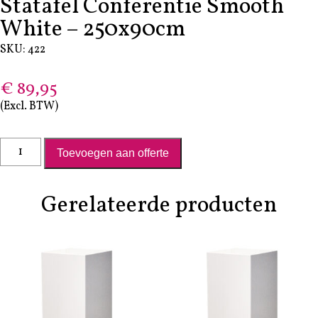
Statafel Conferentie Smooth
White – 250x90cm
SKU: 422
€
89,95
(Excl. BTW)
tatafel Conferentie Smooth White - 250x90cm aantal
Toevoegen aan offerte
Gerelateerde producten