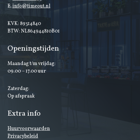
E.
info@timeout.nl
KVK: 89314840
BTW: NL864944810B01
Openingstijden
Maandag t/m vrijdag:
09.00 – 17.00 uur
Zaterdag:
Op afspraak
Extra info
Huurvoorwaarden
Privacybeleid