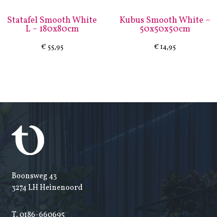
Statafel Smooth White
Kubus Smooth White –
L – 180x80cm
50x50x50cm
€
55,95
€
14,95
Boonsweg 43
3274 LH Heinenoord
T.
0186-660695