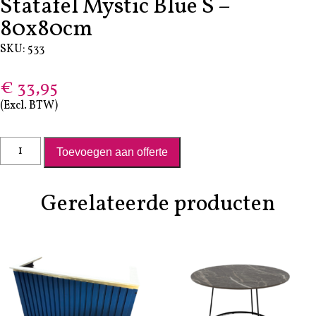
Statafel Mystic Blue S –
80x80cm
SKU: 533
€
33,95
(Excl. BTW)
Statafel Mystic Blue S - 80x80cm aantal
Toevoegen aan offerte
Gerelateerde producten