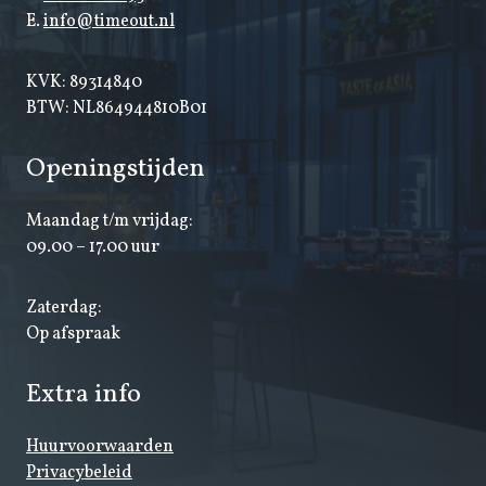
E.
info@timeout.nl
KVK: 89314840
BTW: NL864944810B01
Openingstijden
Maandag t/m vrijdag:
09.00 – 17.00 uur
Zaterdag:
Op afspraak
Extra info
Huurvoorwaarden
Privacybeleid