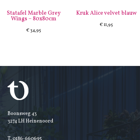
Statafel Marble Grey
Kruk Alice velvet blauw
Wings – 80x80cm
€
11,95
€
34,95
Boonsweg 43
3274 LH Heinenoord
T.
0186-660695