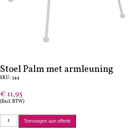
Stoel Palm met armleuning
SKU: 344
€
11,95
(Excl. BTW)
Stoel Palm met armleuning aantal
Toevoegen aan offerte