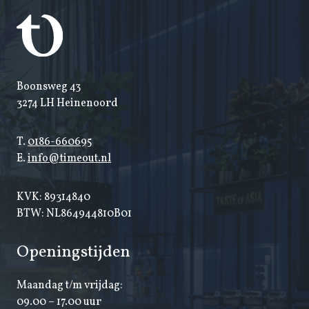
Boonsweg 43
3274 LH Heinenoord
T.
0186-660695
E.
info@timeout.nl
KVK: 89314840
BTW: NL864944810B01
Openingstijden
Maandag t/m vrijdag:
09.00 – 17.00 uur