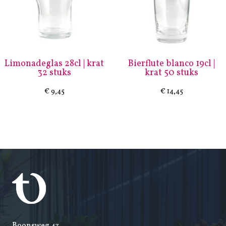
Limonadeglas 28cl | krat
Bierflute blanco 19cl |
32 stuks
krat 50 stuks
€
9,45
€
14,45
Boonsweg 43