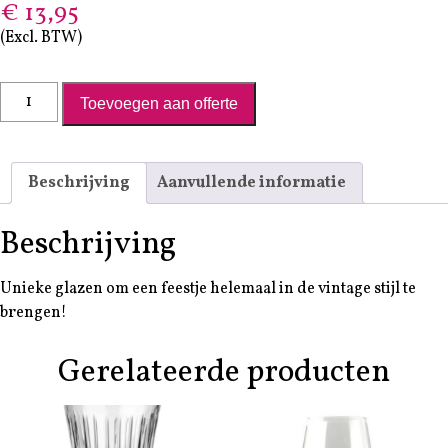
€
13,95
(Excl. BTW)
Tumbler vintage 21cl | krat 36 stuks aantal
Toevoegen aan offerte
Beschrijving
Aanvullende informatie
Beschrijving
Unieke glazen om een feestje helemaal in de vintage stijl te
brengen!
Gerelateerde producten