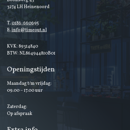
3274 LH Heinenoord
T.
0186-660695
E.
info@timeout.nl
KVK: 89314840
BTW: NL864944810B01
Openingstijden
Maandag t/m vrijdag:
09.00 – 17.00 uur
Zaterdag:
Op afspraak
Extra info