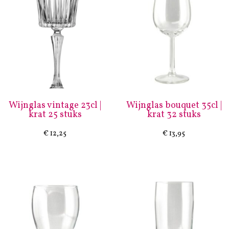
Wijnglas vintage 23cl |
Wijnglas bouquet 35cl |
krat 25 stuks
krat 32 stuks
€
12,25
€
13,95