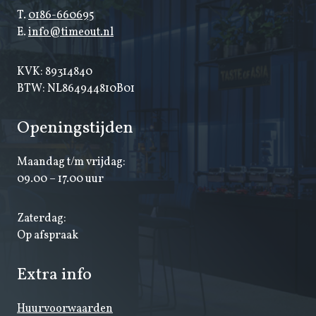
T.
0186-660695
E.
info@timeout.nl
KVK: 89314840
BTW: NL864944810B01
Openingstijden
Maandag t/m vrijdag:
09.00 – 17.00 uur
Zaterdag:
Op afspraak
Extra info
Huurvoorwaarden