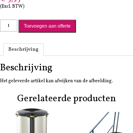
(Excl. BTW)
Waterkoker 1,5L aantal
Toevoegen aan offerte
Beschrijving
Beschrijving
Het geleverde artikel kan afwijken van de afbeelding.
Gerelateerde producten