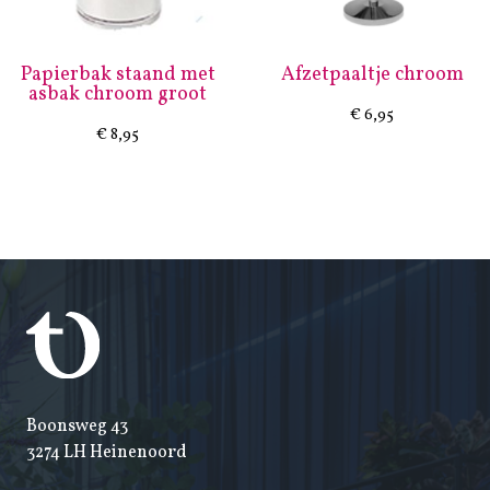
Papierbak staand met
Afzetpaaltje chroom
asbak chroom groot
€
6,95
€
8,95
Boonsweg 43
3274 LH Heinenoord