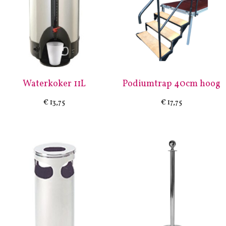
Waterkoker 11L
Podiumtrap 40cm hoog
€
13,75
€
17,75