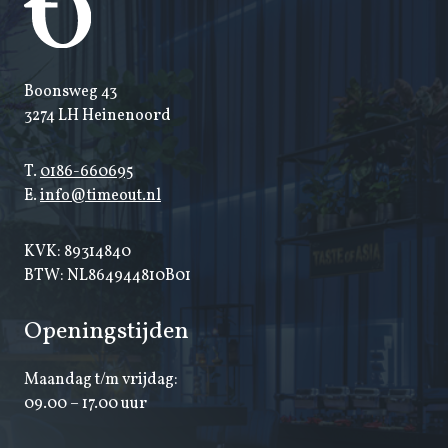
Boonsweg 43
3274 LH Heinenoord
T.
0186-660695
E.
info@timeout.nl
KVK: 89314840
BTW: NL864944810B01
Openingstijden
Maandag t/m vrijdag:
09.00 – 17.00 uur