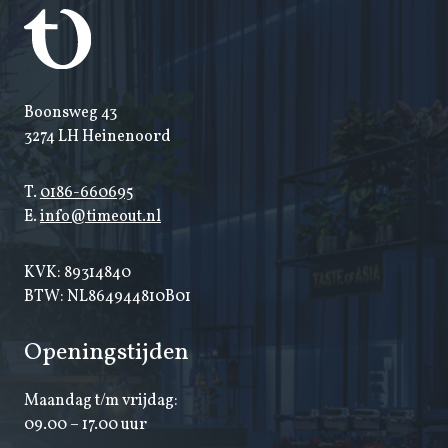
Boonsweg 43
3274 LH Heinenoord
T.
0186-660695
E.
info@timeout.nl
KVK: 89314840
BTW: NL864944810B01
Openingstijden
Maandag t/m vrijdag:
09.00 – 17.00 uur